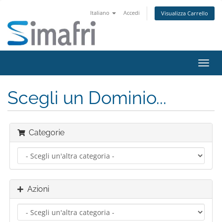
Italiano
Accedi
Visualizza Carrello
Attiv
Navi
Scegli un Dominio...
Categorie
Azioni