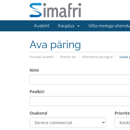
Avaleht
Kauplus
Võta meiega ühendu
Ava päring
Portaali avaleht
Kliendi ala
Klienditoe päringud
Saada 
Nimi
Pealkiri
Osakond
Priorite