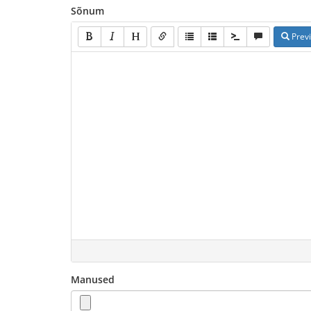
Sõnum
Prev
Manused