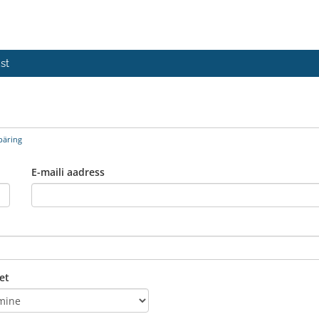
st
päring
E-maili aadress
et