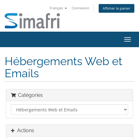
Français
Connexion
Afficher le panier
Bascu
la
navig
Hébergements Web et
Emails
Catégories
Actions