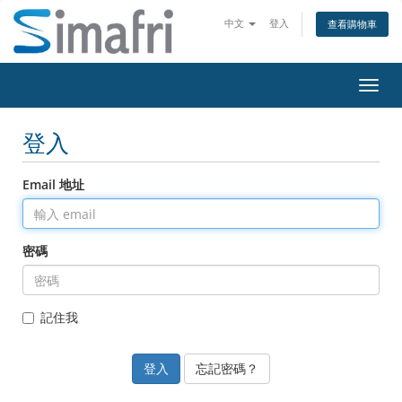
中文
登入
查看購物車
切
換
導
登入
覽
Email 地址
密碼
記住我
忘記密碼？