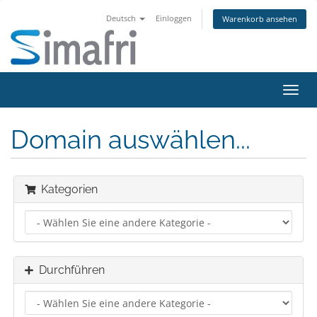
Deutsch
Einloggen
Warenkorb ansehen
Navig
ein-/
Domain auswählen...
Kategorien
Durchführen