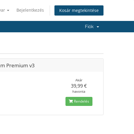
yar
Bejelentkezés
Kosár megtekintése
Fiók
sim Premium v3
Akár
39,99 €
havonta
Rendelés