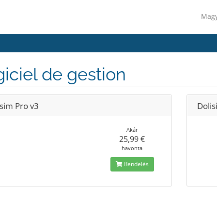
Mag
iciel de gestion
isim Pro v3
Doli
Akár
25,99 €
havonta
Rendelés