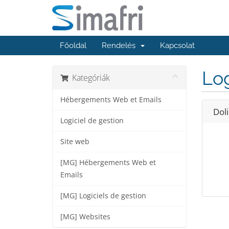
Főoldal
Rendelés
Kapcsolat
Log
Kategóriák
Hébergements Web et Emails
Dol
Logiciel de gestion
Site web
[MG] Hébergements Web et
Emails
[MG] Logiciels de gestion
[MG] Websites