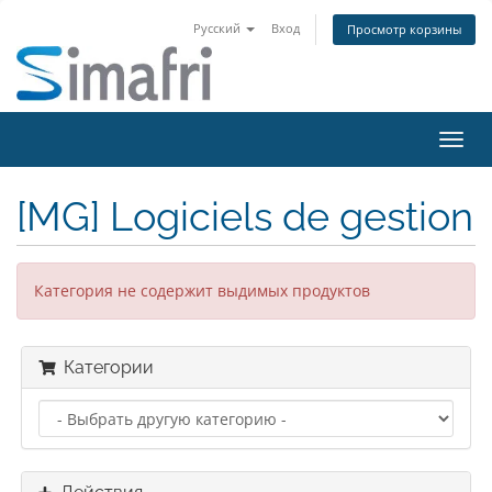
Русский
Вход
Просмотр корзины
Пере
нави
[MG] Logiciels de gestion
Категория не содержит выдимых продуктов
Категории