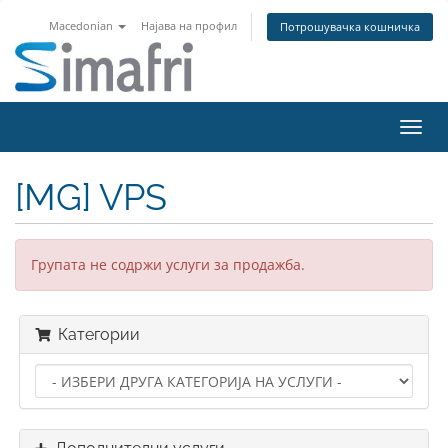
Macedonian
Најава на профил
Потрошувачка кошничка
Вклу
ја
нави
[MG] VPS
Групата не содржи услуги за продажба.
Категории