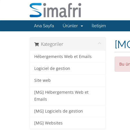
Ana Sayfa
Ürünler
İletişim
[M
Kategoriler
Hébergements Web et Emails
Bu ür
Logiciel de gestion
Site web
[MG] Hébergements Web et
Emails
[MG] Logiciels de gestion
[MG] Websites