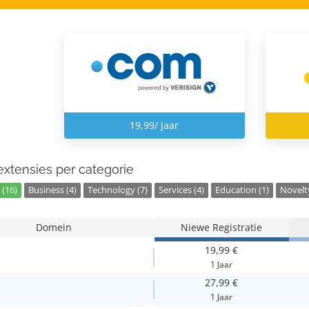
19,99/ jaar
xtensies per categorie
 (16)
Business (4)
Technology (7)
Services (4)
Education (1)
Novelty
Domein
Niewe Registratie
19,99 €
1 Jaar
27,99 €
1 Jaar