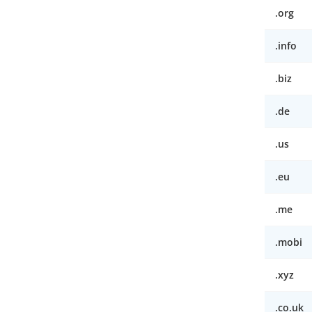
.org
.info
.biz
.de
.us
.eu
.me
.mobi
.xyz
.co.uk