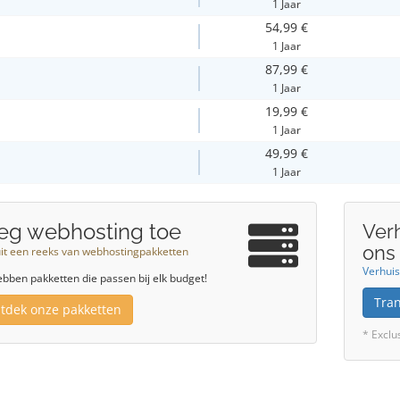
1 Jaar
54,99 €
1 Jaar
87,99 €
1 Jaar
19,99 €
1 Jaar
49,99 €
1 Jaar
eg webhosting toe
Ver
ons
uit een reeks van webhostingpakketten
Verhuis
bben pakketten die passen bij elk budget!
Tra
tdek onze pakketten
* Exclu