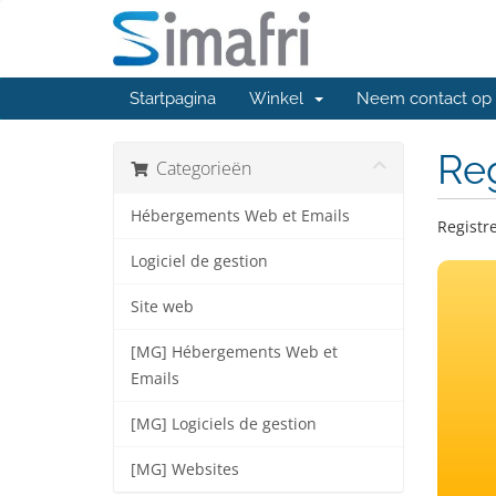
Startpagina
Winkel
Neem contact op
Re
Categorieën
Hébergements Web et Emails
Registr
Logiciel de gestion
Site web
[MG] Hébergements Web et
Emails
[MG] Logiciels de gestion
[MG] Websites