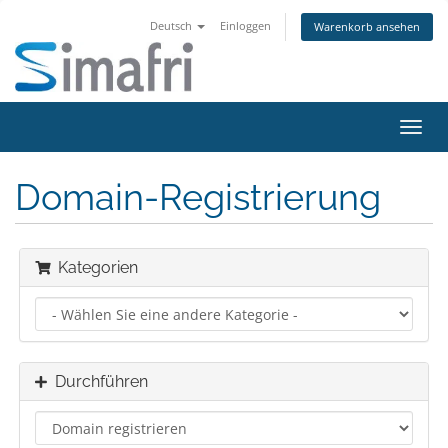
Deutsch
Einloggen
Warenkorb ansehen
Navig
ein-/
Domain-Registrierung
Kategorien
Durchführen