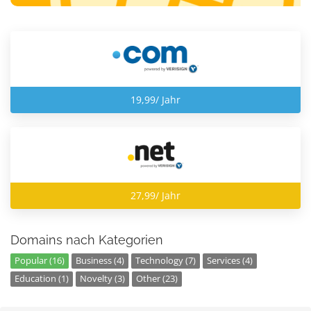
19,99/ Jahr
27,99/ Jahr
Domains nach Kategorien
Popular (16)
Business (4)
Technology (7)
Services (4)
Education (1)
Novelty (3)
Other (23)