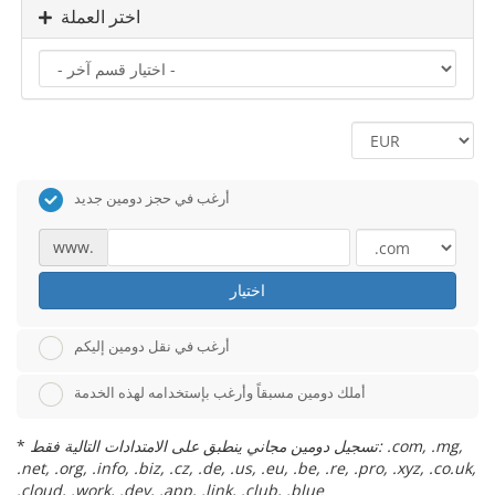
اختر العملة
أرغب في حجز دومين جديد
www.
اختيار
أرغب في نقل دومين إليكم
أملك دومين مسبقاً وأرغب بإستخدامه لهذه الخدمة
تسجيل دومين مجاني ينطبق على الامتدادات التالية فقط: .com, .mg,
*
.net, .org, .info, .biz, .cz, .de, .us, .eu, .be, .re, .pro, .xyz, .co.uk,
.cloud, .work, .dev, .app, .link, .club, .blue