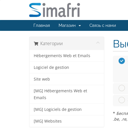
Главная
Магазин
Связь с нами
Вы
Категории
Hébergements Web et Emails
Logiciel de gestion
Site web
[MG] Hébergements Web et
Emails
[MG] Logiciels de gestion
*
Беспла
.be, .re,
[MG] Websites