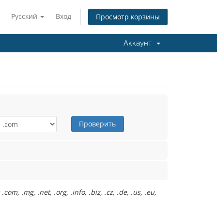
Русский
Вход
Просмотр корзины
Аккаунт
Проверить
mg, .net, .org, .info, .biz, .cz, .de, .us, .eu,