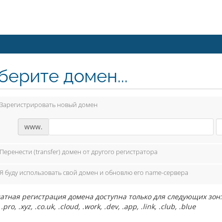
берите домен...
Зарегистрировать новый домен
www.
Перенести (transfer) домен от другого регистратора
Я буду использовать свой домен и обновлю его name-сервера
тная регистрация домена доступна только для следующих зон: .com, .
 .pro, .xyz, .co.uk, .cloud, .work, .dev, .app, .link, .club, .blue