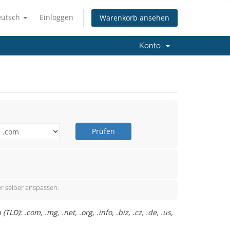
eutsch
Einloggen
Warenkorb ansehen
Konto
Prüfen
r selber anspassen.
: .com, .mg, .net, .org, .info, .biz, .cz, .de, .us,