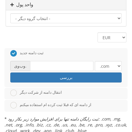
واحد پول
ثبت دامنه جدید
وب‌وی.
بررسی
انتقال دامنه از شرکت دیگر
از دامنه ای که قبلا ثبت کرده ام استفاده میکنم
ثبت رایگان دامنه تنها برای افزایش موارد زیر بکار رود: .com, .mg,
*
.net, .org, .info, .biz, .cz, .de, .us, .eu, .be, .re, .pro, .xyz, .co.uk,
.cloud, .work, .dev, .app, .link, .club, .blue